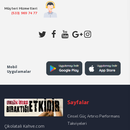
Müşteri Hizmetleri
(533) 969 74 77
Mobil
Uygulamalar
Sayfalar
Cinsel Güç Artırıcı Performans
Takviyeleri
Çikolatali Kahve.com