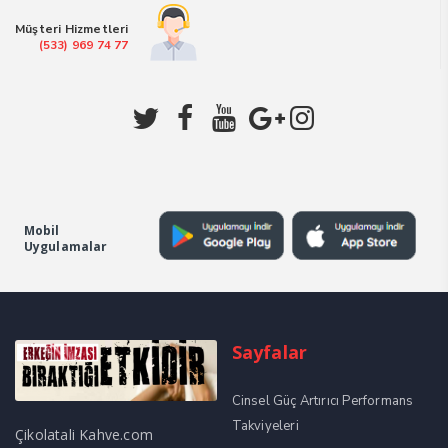
Müşteri Hizmetleri
(533) 969 74 77
Mobil
Uygulamalar
Sayfalar
Cinsel Güç Artırıcı Performans
Takviyeleri
Çikolatali Kahve.com