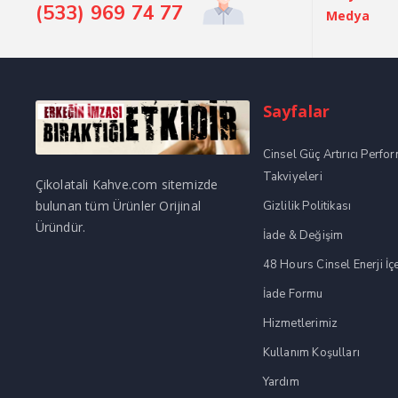
(533) 969 74 77
Medya
Sayfalar
Cinsel Güç Artırıcı Perfo
Takviyeleri
Çikolatali Kahve.com sitemizde
bulunan tüm Ürünler Orijinal
Gizlilik Politikası
Üründür.
İade & Değişim
48 Hours Cinsel Enerji İç
İade Formu
Hizmetlerimiz
Kullanım Koşulları
Yardım