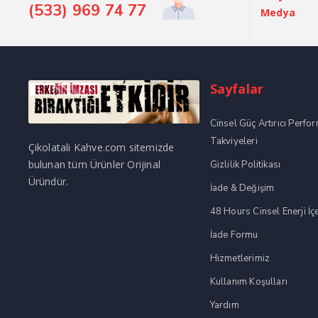
(533) 969 74 77
Medya
Sayfalar
Cinsel Güç Artırıcı Perfo
Takviyeleri
Çikolatali Kahve.com sitemizde
bulunan tüm Ürünler Orijinal
Gizlilik Politikası
Üründür.
İade & Değişim
48 Hours Cinsel Enerji İç
İade Formu
Hizmetlerimiz
Kullanım Koşulları
Yardım