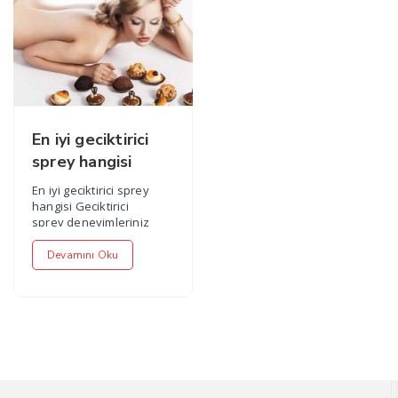
En iyi geciktirici
sprey hangisi
En iyi geciktirici sprey
hangisi Geciktirici
sprey deneyimleriniz
olduysa ve memnun
kalmadığımız et...
Devamını Oku