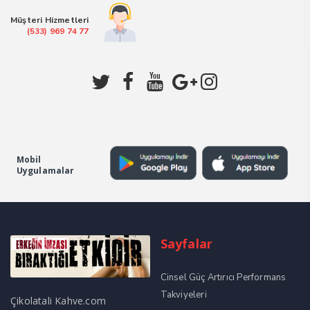
Müşteri Hizmetleri
(533) 969 74 77
Mobil
Uygulamalar
Sayfalar
Cinsel Güç Artırıcı Performans
Takviyeleri
Çikolatali Kahve.com