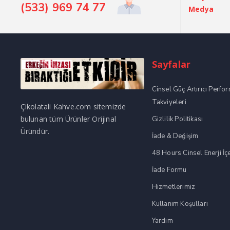
(533) 969 74 77
Medya
Sayfalar
Cinsel Güç Artırıcı Perfo
Takviyeleri
Çikolatali Kahve.com sitemizde
bulunan tüm Ürünler Orijinal
Gizlilik Politikası
Üründür.
İade & Değişim
48 Hours Cinsel Enerji İç
İade Formu
Hizmetlerimiz
Kullanım Koşulları
Yardım