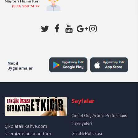
Müşteri Hizmetleri
(533) 969 74 77
Mobil
Uygulamalar
Sayfalar
Cinsel Güç Artırıcı Performans
Takviyeleri
Çikolatali Kahve.com
sitemizde bulunan tüm
Gizlilik Politikası