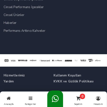
Cinsel Performans İçecekler
Cinsel Ürünler
Haberler
Performans Arttırıcı Kahveler
Hizmetlerimiz
Kullanım Koşulları
Yardım
KVKK ve Gizlilik Politikası
Tüm Hakları Saklıdır. © Cinsel Güç Artırıcı Takviyeler -
0
Cikolatalikahve.com
Anasayfa
Kategoriler
Sepetim
Hesabım