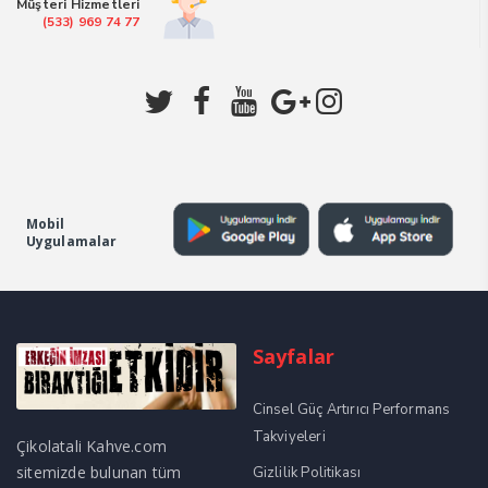
Müşteri Hizmetleri
(533) 969 74 77
Mobil
Uygulamalar
Sayfalar
Cinsel Güç Artırıcı Performans
Takviyeleri
Çikolatali Kahve.com
sitemizde bulunan tüm
Gizlilik Politikası