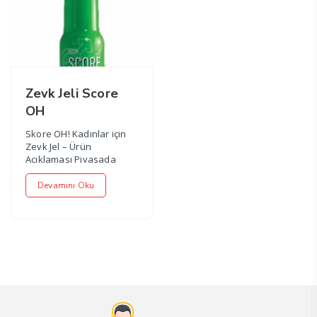
Zevk Jeli Score
OH
Skore OH! Kadınlar için
Zevk Jel – Ürün
Açıklaması Piyasada
çeşitli zevk jelleri
olmasına rağmen,...
Devamını Oku