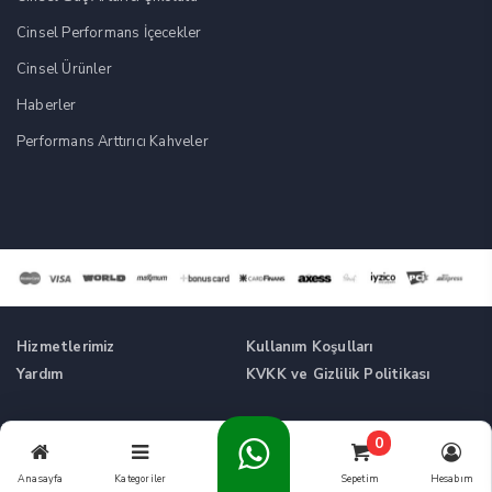
Cinsel Performans İçecekler
Cinsel Ürünler
Haberler
Performans Arttırıcı Kahveler
Hizmetlerimiz
Kullanım Koşulları
Yardım
KVKK ve Gizlilik Politikası
Tüm Hakları Saklıdır. © Cinsel Güç Artırıcı Takviyeler -
0
Cikolatalikahve.com
Anasayfa
Kategoriler
Sepetim
Hesabım