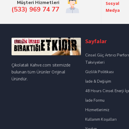
Müşteri Hizmetleri
Sosyal
(533) 969 74 77
Medya
Sayfalar
Cinsel Güç Artırıcı Perfo
Takviyeleri
Çikolatali Kahve.com sitemizde
bulunan tüm Ürünler Orijinal
Gizlilik Politikası
Üründür.
İade & Değişim
48 Hours Cinsel Enerji İç
İade Formu
Hizmetlerimiz
Kullanım Koşulları
Yardım