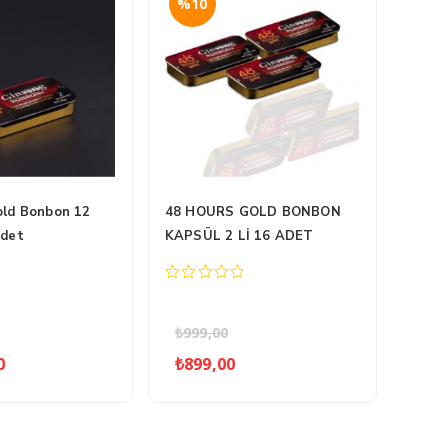
%10
old Bonbon 12
48 HOURS GOLD BONBON
Adet
KAPSÜL 2 Lİ 16 ADET
0
out
of
₺
999,00
5
nal
Şu
Orijinal
Şu
0
₺
899,00
:
andaki
fiyat:
andaki
9,00.
fiyat:
₺999,00.
fiyat:
₺1.499,00.
₺899,00.