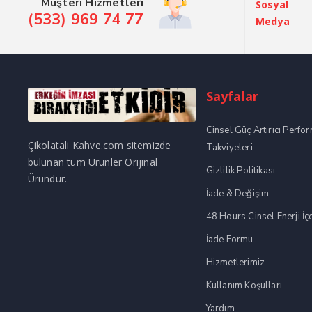
Müşteri Hizmetleri
Sosyal
(533) 969 74 77
Medya
Sayfalar
Cinsel Güç Artırıcı Perfo
Çikolatali Kahve.com sitemizde
Takviyeleri
bulunan tüm Ürünler Orijinal
Gizlilik Politikası
Üründür.
İade & Değişim
48 Hours Cinsel Enerji İç
İade Formu
Hizmetlerimiz
Kullanım Koşulları
Yardım