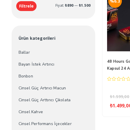
%6.3
En
En
Fiyat:
₺890
—
₺1.500
Filtrele
düşük
yüksek
fiyat
fiyat
Ürün kategorileri
Ballar
48 Hours G
Bayan İstek Artırıcı
Kapsul 24 
Bonbon
0
Cinsel Güç Artırıcı Macun
out
of
₺
1.599,00
5
Cinsel Güç Arttırıcı Çikolata
Oriji
₺
1.499,0
fiyat
Cinsel Kahve
₺1.59
Cinsel Performans İçecekler