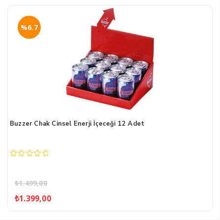
%6.7
Buzzer Chak Cinsel Enerji İçeceği 12 Adet
0
out
of
₺
1.499,00
5
Orijinal
Şu
₺
1.399,00
fiyat:
andaki
₺1.499,00.
fiyat: