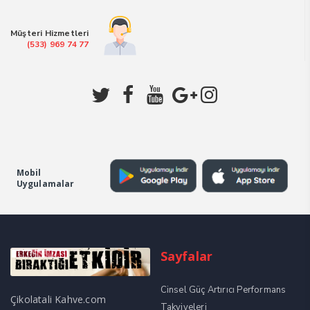
₺1.399,00.
Müşteri Hizmetleri
(533) 969 74 77
Mobil
Uygulamalar
Sayfalar
Cinsel Güç Artırıcı Performans
Çikolatali Kahve.com
Takviyeleri