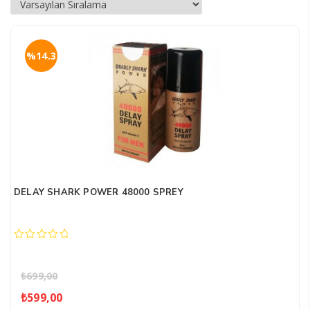
%14.3
DELAY SHARK POWER 48000 SPREY
0
out
of
₺
699,00
5
Orijinal
Şu
₺
599,00
fiyat:
andaki