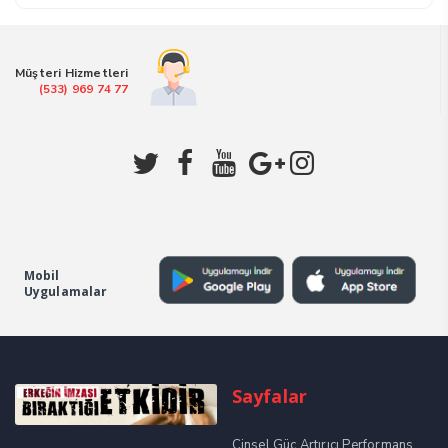
₺1.200,00.
fiyat:
₺1.100,00.
Müşteri Hizmetleri
(533) 969 74 77
Mobil
Uygulamalar
Sayfalar
Cinsel Güç Artırıcı Performans