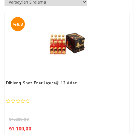
%8.3
Diblong Shot Enerji İçeceği 12 Adet
0
out
of
₺
1.200,00
5
Orijinal
Şu
₺
1.100,00
fiyat:
andaki