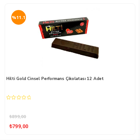
%11.1
Hilti Gold Cinsel Performans Çikolatası 12 Adet
0
out
of
₺
899,00
5
Orijinal
Şu
₺
799,00
fiyat:
andaki
₺899,00.
fiyat: