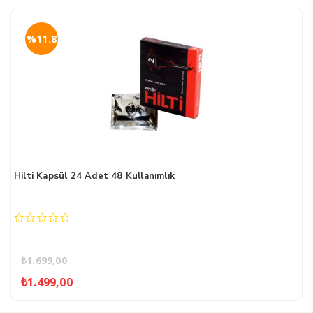
%11.8
Hilti Kapsül 24 Adet 48 Kullanımlık
0
out
of
₺
1.699,00
5
Orijinal
Şu
₺
1.499,00
fiyat:
andaki
₺1.699,00.
fiyat: