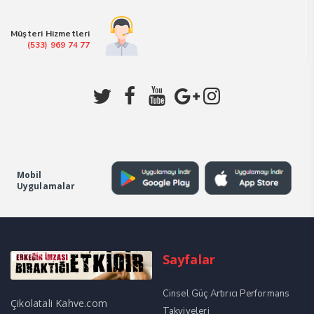
₺1.499,00.
Müşteri Hizmetleri
(533) 969 74 77
Mobil
Uygulamalar
Sayfalar
Cinsel Güç Artırıcı Performans
Çikolatali Kahve.com
Takviyeleri