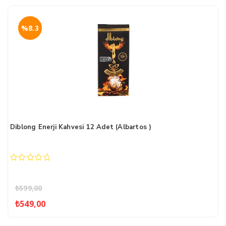
%8.3
Diblong Enerji Kahvesi 12 Adet (Albartos )
0
out
of
₺
599,00
5
Orijinal
Şu
₺
549,00
fiyat:
andaki
₺599,00.
fiyat: