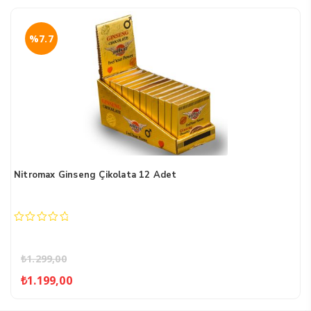
%7.7
Nitromax Ginseng Çikolata 12 Adet
0
out
of
₺
1.299,00
5
Orijinal
Şu
₺
1.199,00
fiyat:
andaki
₺1.299,00.
fiyat: