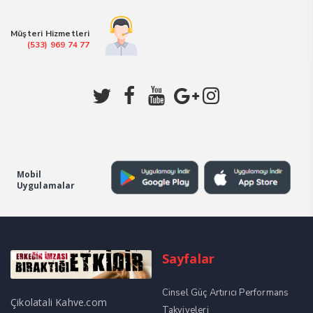
₺1.199,00.
Müşteri Hizmetleri
(533) 969 74 77
Mobil
Uygulamalar
Sayfalar
Cinsel Güç Artırıcı Performans
Çikolatali Kahve.com
Takviyeleri