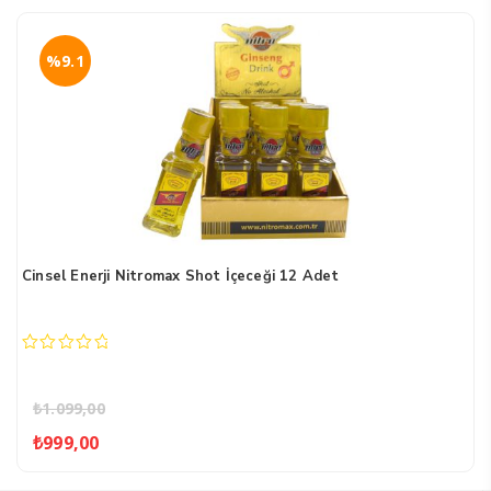
%9.1
Cinsel Enerji Nitromax Shot İçeceği 12 Adet
0
out
of
₺
1.099,00
5
Orijinal
Şu
₺
999,00
fiyat:
andaki
₺1.099,00.
fiyat: