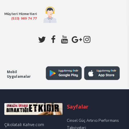
₺1.499,00.
Müşteri Hizmetleri
(533) 969 74 77
Mobil
Uygulamalar
Sayfalar
Cinsel Güç Artırıcı Performans
Çikolatali Kahve.com
Takviyeleri