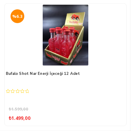
%6.3
Bufalo Shot Nar Enerji İçeceği 12 Adet
0
out
of
₺
1.599,00
5
Orijinal
Şu
₺
1.499,00
fiyat:
andaki
₺1.599,00.
fiyat: