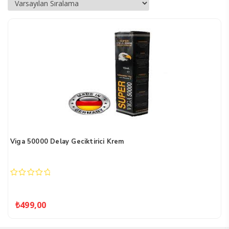
Viga 50000 Delay Geciktirici Krem
0
out
of
₺
499,00
5