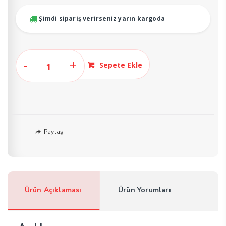
₺999,00.
fiyat:
₺899,00.
Şimdi sipariş verirseniz yarın kargoda
Love
Sepete Ekle
Fun
Bonbon
Şeker
Ginseng
12
Paylaş
Adet
adet
Ürün Açıklaması
Ürün Yorumları