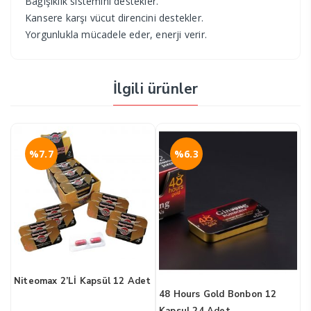
Bağışıklık sistemini destekler.
Kansere karşı vücut direncini destekler.
Yorgunlukla mücadele eder, enerji verir.
İlgili ürünler
%7.7
%6.3
Niteomax 2’Lİ Kapsül 12 Adet
0
B
48 Hours Gold Bonbon 12
1
Kapsul 24 Adet