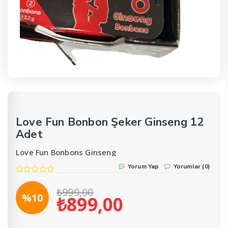
Love Fun Bonbon Şeker Ginseng 12
Adet
Love Fun Bonbons Ginseng
Yorum Yap
Yorumlar (0)
₺
999,00
%10
₺
899,00
Orijinal
Şu
fiyat:
andaki