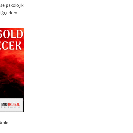
kse pskolojik
iği,erken
cümle