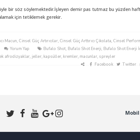
söyle bir söz söylemektedir.İşleyen demir pas tutmaz bu yüzden haf
kalamak için tetiklemek gerekir.
,
,
,
rıcı Macun
Cinsel Güç Artırıcılar
Cinsel Güç Arttırıcı Çikolata
Cinsel Perfo
,
,
Yorum Yap
Bufalo Shot
Bufalo Shot Enerji
Bufalo Shot Enerji İ
,
,
,
,
,
ek afrodizyaklar
jeller
kapsüller
kremler
macunlar
spreyler
Facebook
Twitter
Mobil