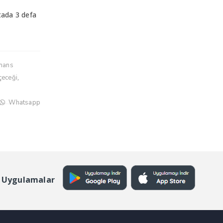
tada 3 defa
rmans
,
çeceği
Whatsapp
 Uygulamalar