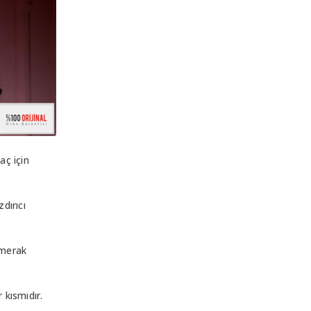
aç için
dırıcı
 merak
 kısmıdır.