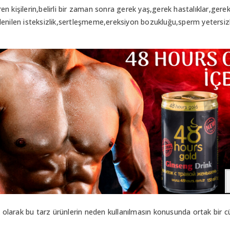
n kişilerin,belirli bir zaman sonra gerek yaş,gerek hastalıklar,gere
denilen isteksizlik,sertleşmeme,ereksiyon bozukluğu,sperm yetersizl
ek olarak bu tarz ürünlerin neden kullanılmasın konusunda ortak bir 