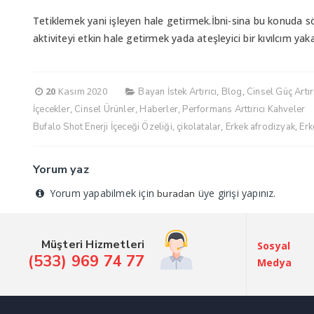
Tetiklemek yani işleyen hale getirmek.İbni-sina bu konuda 
aktiviteyi etkin hale getirmek yada ateşleyici bir kıvılcım ya
20
Kasım 2020
,
,
Bayan İstek Artırıcı
Blog
Cinsel Güç Artı
,
,
,
İçecekler
Cinsel Ürünler
Haberler
Performans Arttırıcı Kahveler
,
,
,
Bufalo Shot Enerji İçeceği Özeliği
çikolatalar
Erkek afrodizyak
Erk
Yorum yaz
Yorum yapabilmek için
üye girişi yapınız.
buradan
Müşteri Hizmetleri
Sosyal
(533) 969 74 77
Medya