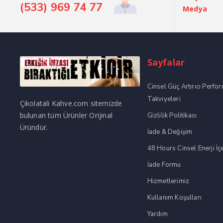
(533) 969 74 77
Medya
Sayfalar
Cinsel Güç Artırıcı Perfo
Takviyeleri
Çikolatali Kahve.com sitemizde
bulunan tüm Ürünler Orijinal
Gizlilik Politikası
Üründür.
İade & Değişim
48 Hours Cinsel Enerji İç
İade Formu
Hizmetlerimiz
Kullanım Koşulları
Yardım