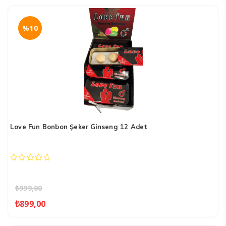
%10
Love Fun Bonbon Şeker Ginseng 12 Adet
0
out
of
₺
999,00
5
Orijinal
Şu
₺
899,00
fiyat:
andaki
₺999,00.
fiyat: