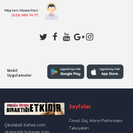
₺1.399,00.
Müşteri Hizmetleri
(533) 969 74 77
Mobil
Uygulamalar
Sayfalar
Cinsel Güç Artırıcı Performans
Çikolatali Kahve.com
Takviyeleri
sitemizde bulunan tüm