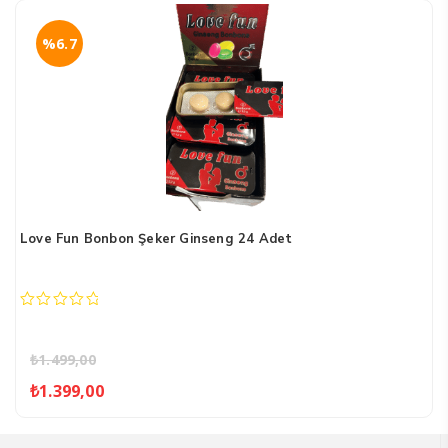
₺899,00.
%6.7
Love Fun Bonbon Şeker Ginseng 24 Adet
0
out
of
₺
1.499,00
5
Orijinal
Şu
₺
1.399,00
fiyat:
andaki
₺1.499,00.
fiyat: