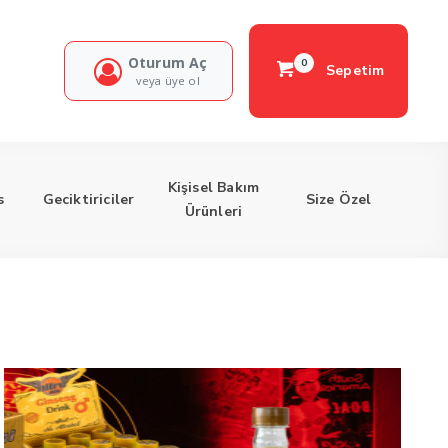
Oturum Aç
0
Sepetim
veya üye ol
Kişisel Bakım
s
Geciktiriciler
Size Özel
Ürünleri